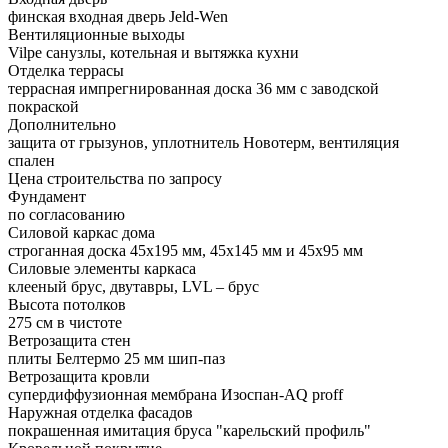
финская входная дверь Jeld-Wen
Вентиляционные выходы
Vilpe санузлы, котельная и вытяжка кухни
Отделка террасы
террасная импрегнированная доска 36 мм с заводской
покраской
Дополнительно
защита от грызунов, уплотнитель Новотерм, вентиляция
спален
Цена строительства
по запросу
Фундамент
по согласованию
Силовой каркас дома
строганная доска 45х195 мм, 45х145 мм и 45х95 мм
Силовые элементы каркаса
клееный брус, двутавры, LVL – брус
Высота потолков
275 см в чистоте
Ветрозащита стен
плиты Белтермо 25 мм шип-паз
Ветрозащита кровли
супердиффузионная мембрана Изоспан-AQ proff
Наружная отделка фасадов
покрашенная имитация бруса "карельский профиль"