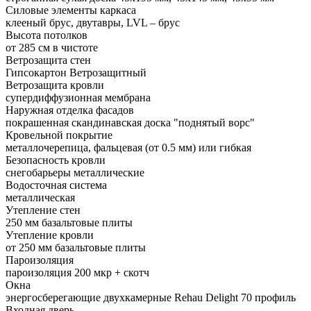
Силовые элементы каркаса
клееный брус, двутавры, LVL – брус
Высота потолков
от 285 см в чистоте
Ветрозащита стен
Гипсокартон Ветрозащитный
Ветрозащита кровли
супердиффузионная мембрана
Наружная отделка фасадов
покрашенная скандинавская доска "поднятый ворс"
Кровельной покрытие
металлочерепица, фальцевая (от 0.5 мм) или гибкая
Безопасность кровли
снегобарьеры металлические
Водосточная система
металлическая
Утепление стен
250 мм базальтовые плиты
Утепление кровли
от 250 мм базальтовые плиты
Пароизоляция
пароизоляция 200 мкр + скотч
Окна
энергосберегающие двухкамерные Rehau Delight 70 профиль
Входная дверь