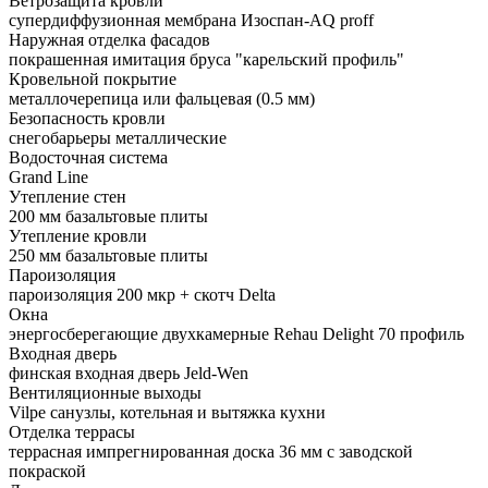
Ветрозащита кровли
супердиффузионная мембрана Изоспан-AQ proff
Наружная отделка фасадов
покрашенная имитация бруса "карельский профиль"
Кровельной покрытие
металлочерепица или фальцевая (0.5 мм)
Безопасность кровли
снегобарьеры металлические
Водосточная система
Grand Line
Утепление стен
200 мм базальтовые плиты
Утепление кровли
250 мм базальтовые плиты
Пароизоляция
пароизоляция 200 мкр + скотч Delta
Окна
энергосберегающие двухкамерные Rehau Delight 70 профиль
Входная дверь
финская входная дверь Jeld-Wen
Вентиляционные выходы
Vilpe санузлы, котельная и вытяжка кухни
Отделка террасы
террасная импрегнированная доска 36 мм с заводской
покраской