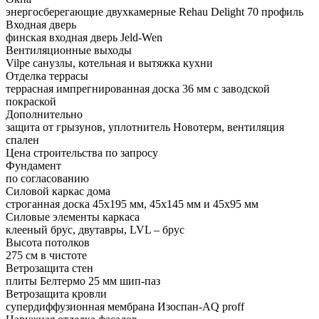
энергосберегающие двухкамерные Rehau Delight 70 профиль
Входная дверь
финская входная дверь Jeld-Wen
Вентиляционные выходы
Vilpe санузлы, котельная и вытяжка кухни
Отделка террасы
террасная импрегнированная доска 36 мм с заводской
покраской
Дополнительно
защита от грызунов, уплотнитель Новотерм, вентиляция
спален
Цена строительства
по запросу
Фундамент
по согласованию
Силовой каркас дома
строганная доска 45х195 мм, 45х145 мм и 45х95 мм
Силовые элементы каркаса
клееный брус, двутавры, LVL – брус
Высота потолков
275 см в чистоте
Ветрозащита стен
плиты Белтермо 25 мм шип-паз
Ветрозащита кровли
супердиффузионная мембрана Изоспан-AQ proff