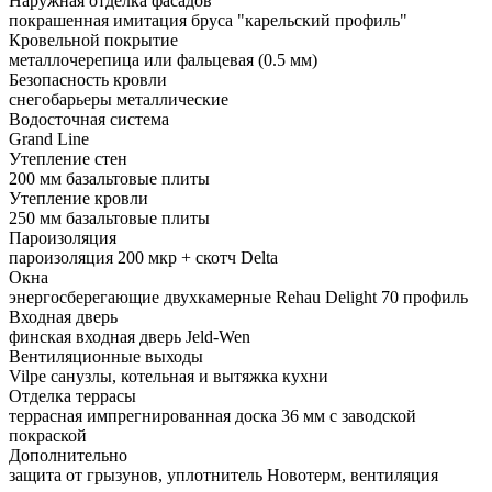
Наружная отделка фасадов
покрашенная имитация бруса "карельский профиль"
Кровельной покрытие
металлочерепица или фальцевая (0.5 мм)
Безопасность кровли
снегобарьеры металлические
Водосточная система
Grand Line
Утепление стен
200 мм базальтовые плиты
Утепление кровли
250 мм базальтовые плиты
Пароизоляция
пароизоляция 200 мкр + скотч Delta
Окна
энергосберегающие двухкамерные Rehau Delight 70 профиль
Входная дверь
финская входная дверь Jeld-Wen
Вентиляционные выходы
Vilpe санузлы, котельная и вытяжка кухни
Отделка террасы
террасная импрегнированная доска 36 мм с заводской
покраской
Дополнительно
защита от грызунов, уплотнитель Новотерм, вентиляция