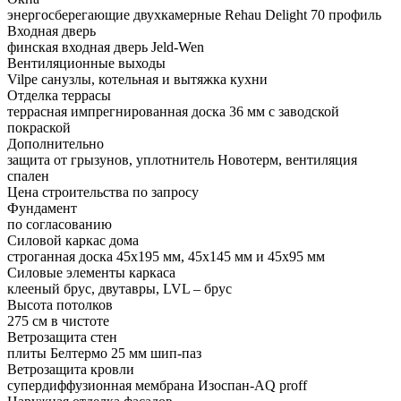
энергосберегающие двухкамерные Rehau Delight 70 профиль
Входная дверь
финская входная дверь Jeld-Wen
Вентиляционные выходы
Vilpe санузлы, котельная и вытяжка кухни
Отделка террасы
террасная импрегнированная доска 36 мм с заводской
покраской
Дополнительно
защита от грызунов, уплотнитель Новотерм, вентиляция
спален
Цена строительства
по запросу
Фундамент
по согласованию
Силовой каркас дома
строганная доска 45х195 мм, 45х145 мм и 45х95 мм
Силовые элементы каркаса
клееный брус, двутавры, LVL – брус
Высота потолков
275 см в чистоте
Ветрозащита стен
плиты Белтермо 25 мм шип-паз
Ветрозащита кровли
супердиффузионная мембрана Изоспан-AQ proff