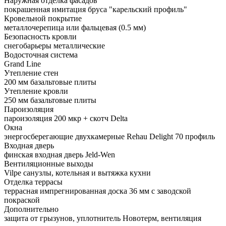
Наружная отделка фасадов
покрашенная имитация бруса "карельский профиль"
Кровельной покрытие
металлочерепица или фальцевая (0.5 мм)
Безопасность кровли
снегобарьеры металлические
Водосточная система
Grand Line
Утепление стен
200 мм базальтовые плиты
Утепление кровли
250 мм базальтовые плиты
Пароизоляция
пароизоляция 200 мкр + скотч Delta
Окна
энергосберегающие двухкамерные Rehau Delight 70 профиль
Входная дверь
финская входная дверь Jeld-Wen
Вентиляционные выходы
Vilpe санузлы, котельная и вытяжка кухни
Отделка террасы
террасная импрегнированная доска 36 мм с заводской
покраской
Дополнительно
защита от грызунов, уплотнитель Новотерм, вентиляция