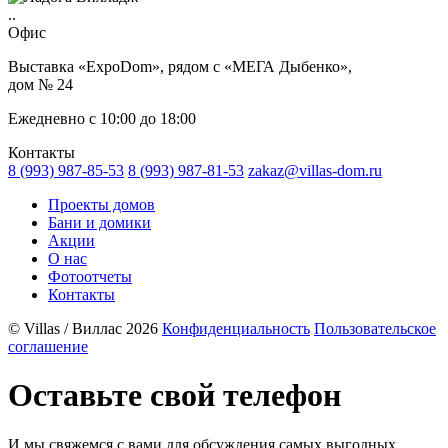
..
Офис
Выставка «ExpoDom», рядом с «МЕГА Дыбенко»,
дом № 24
Ежедневно с 10:00 до 18:00
Контакты
8 (993) 987-85-53
8 (993) 987-81-53
zakaz@villas-dom.ru
Проекты домов
Бани и домики
Акции
О нас
Фотоотчеты
Контакты
© Villas / Виллас 2026
Конфиденциальность
Пользовательское
соглашение
Оставьте свой телефон
И мы свяжемся с вами для обсуждения самых выгодных