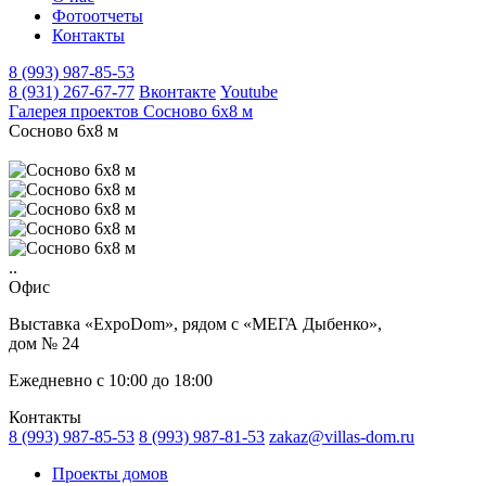
Фотоотчеты
Контакты
8 (993) 987-85-53
8 (931) 267-67-77
Вконтакте
Youtube
Галерея проектов
Сосново 6х8 м
Сосново 6х8 м
..
Офис
Выставка «ExpoDom», рядом с «МЕГА Дыбенко»,
дом № 24
Ежедневно с 10:00 до 18:00
Контакты
8 (993) 987-85-53
8 (993) 987-81-53
zakaz@villas-dom.ru
Проекты домов